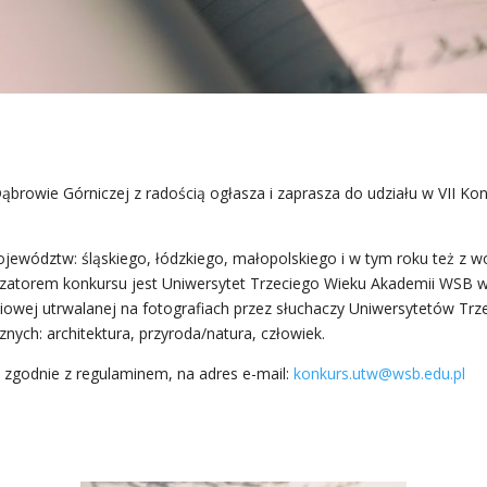
browie Górniczej z radością ogłasza i zaprasza do udziału w VII Ko
wództw: śląskiego, łódzkiego, małopolskiego i w tym roku też z woj
izatorem konkursu jest Uniwersytet Trzeciego Wieku Akademii WSB w
iowej utrwalanej na fotografiach przez słuchaczy Uniwersytetów Tr
nych: architektura, przyroda/natura, człowiek.
 zgodnie z regulaminem, na adres e-mail:
konkurs.utw@wsb.edu.pl